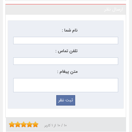
ارسال نظر
نام شما :
تلفن تماس :
متن پیغام :
10
/
10
از
1
کاربر