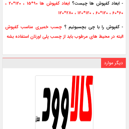
- ابعاد کفپوش ها چیست؟
ابعاد کفپوش ها 90*15 ، 120*20 ،
60*60 ، 120*60 ، 120*120 ، 280*120
- کفپوش را با چی بچسبونیم ؟
چسب خمیری مناسب کفپوش
البته در محیط های مرطوب باید از چسب پلی اورتان استفاده بشه
دیگر موارد