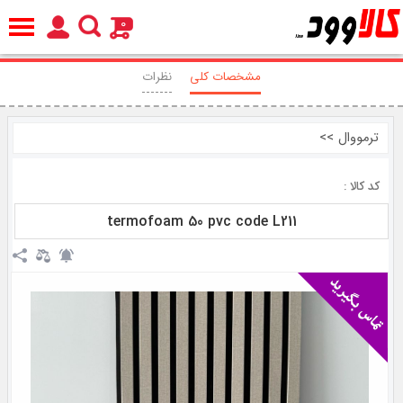
0
مشخصات کلی
نظرات
ترمووال
>>
کد کالا :
termofoam 50 pvc code L211