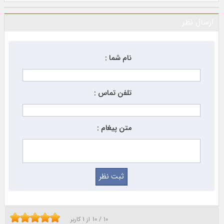
ارسال نظر
نام شما :
تلفن تماس :
متن پیغام :
10
/
10
از
1
کاربر