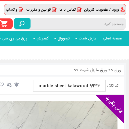
ورود / عضویت کاربران
تماس با ما
قوانین و مقررات
واتساپ
صفحه اصلی
ماربل شیت
ترمووال
کفپوش
ورق پی وی سی
ورق
>>
ورق ماربل شیت
>>
marble sheet kalawood 9933
کد کالا :