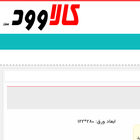
ابعاد ورق: 280*122
د