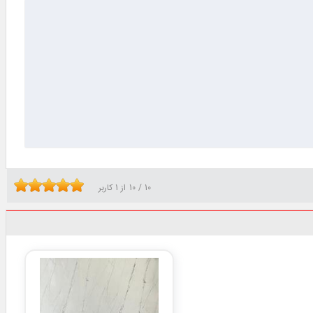
10
/
10
از
1
کاربر