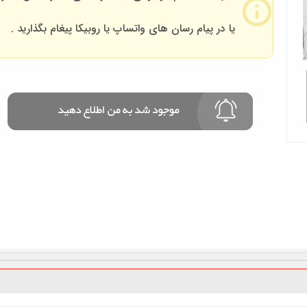
یا در پیام رسان های واتساپ یا روبیکا پیغام بگذارید .